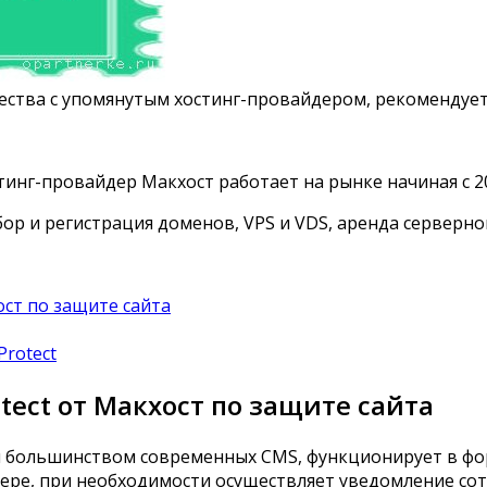
чества с упомянутым хостинг-провайдером, рекомендуе
инг-провайдер Макхост работает на рынке начиная с 20
дбор и регистрация доменов, VPS и VDS, аренда серверн
ост по защите сайта
Protect
tect от Макхост по защите сайта
ся большинством современных CMS, функционирует в фо
вере, при необходимости осуществляет уведомление со