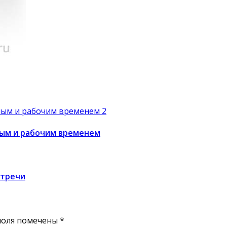
ным и рабочим временем
стречи
поля помечены
*