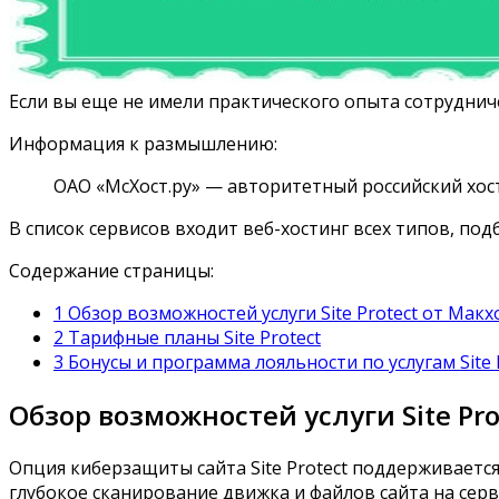
Если вы еще не имели практического опыта сотрудни
Информация к размышлению:
ОАО «МсХост.ру» — авторитетный российский хост
В список сервисов входит веб-хостинг всех типов, по
Содержание страницы:
1 Обзор возможностей услуги Site Protect от Макх
2 Тарифные планы Site Protect
3 Бонусы и программа лояльности по услугам Site 
Обзор возможностей услуги Site Pro
Опция киберзащиты сайта Site Protect поддерживает
глубокое сканирование движка и файлов сайта на сер