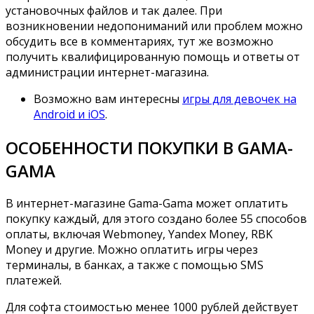
установочных файлов и так далее. При
возникновении недопониманий или проблем можно
обсудить все в комментариях, тут же возможно
получить квалифицированную помощь и ответы от
администрации интернет-магазина.
Возможно вам интересны
игры для девочек на
Android и iOS
.
ОСОБЕННОСТИ ПОКУПКИ В GAMA-
GAMA
В интернет-магазине Gama-Gama может оплатить
покупку каждый, для этого создано более 55 способов
оплаты, включая Webmoney, Yandex Money, RBK
Money и другие. Можно оплатить игры через
терминалы, в банках, а также с помощью SMS
платежей.
Для софта стоимостью менее 1000 рублей действует