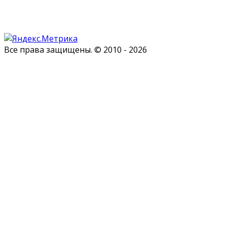
Все права защищены. © 2010 - 2026