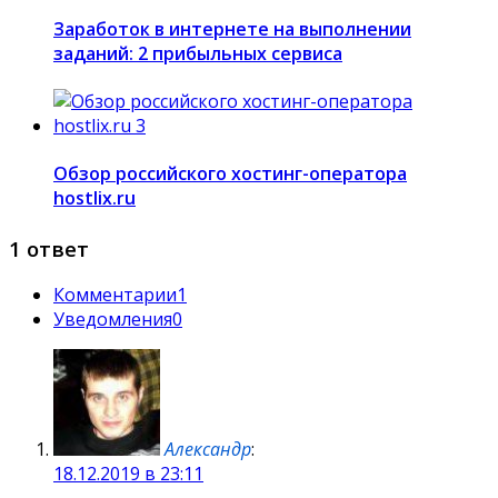
Заработок в интернете на выполнении
заданий: 2 прибыльных сервиса
Обзор российского хостинг-оператора
hostlix.ru
1 ответ
Комментарии
1
Уведомления
0
Александр
:
18.12.2019 в 23:11