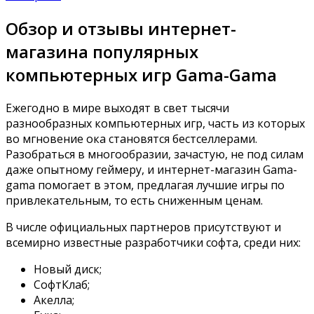
Обзор и отзывы интернет-
магазина популярных
компьютерных игр Gama-Gama
Ежегодно в мире выходят в свет тысячи
разнообразных компьютерных игр, часть из которых
во мгновение ока становятся бестселлерами
.
Разобраться в многообразии, зачастую, не под силам
даже опытному геймеру, и интернет-магазин Gama-
gama помогает в этом, предлагая лучшие игры по
привлекательным, то есть сниженным ценам.
В числе официальных партнеров присутствуют и
всемирно известные разработчики софта, среди них:
Новый диск;
СофтКлаб;
Акелла;