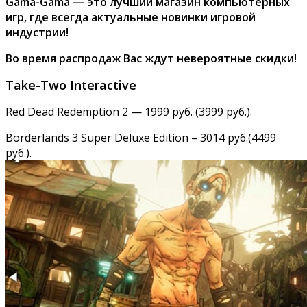
Gama-Gama — это лучший магазин компьютерных
игр, где всегда актуальные новинки игровой
индустрии!
Во время распродаж Вас ждут невероятные скидки!
Take-Two Interactive
Red Dead Redemption 2
— 1999 руб. (
3999 руб.
).
Borderlands 3 Super Deluxe Edition
– 3014 руб.(
4499
руб.
).