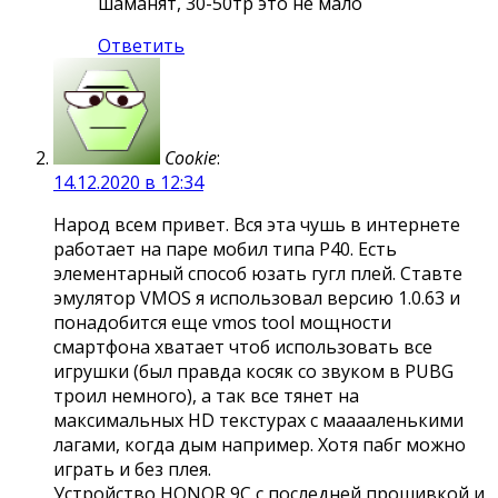
шаманят, 30-50тр это не мало
Ответить
Cookie
:
14.12.2020 в 12:34
Народ всем привет. Вся эта чушь в интернете
работает на паре мобил типа P40. Есть
элементарный способ юзать гугл плей. Ставте
эмулятор VMOS я использовал версию 1.0.63 и
понадобится еще vmos tool мощности
смартфона хватает чтоб использовать все
игрушки (был правда косяк со звуком в PUBG
троил немного), а так все тянет на
максимальных HD текстурах с мааааленькими
лагами, когда дым например. Хотя пабг можно
играть и без плея.
Устройство HONOR 9C с последней прошивкой и