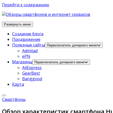
Перейти к содержанию
Развернуть меню
Создание блога
Продвижение
Полезные сайты
Переключатель дочернего меню
Admitad
ePN
Магазины
Переключатель дочернего меню
AliExpress
GearBest
Banggood
Карта
Смартфоны
Обзор характеристик смартфона Hua