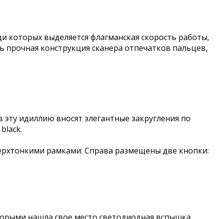
и которых выделяется флагманская скорость работы,
ь прочная конструкция сканера отпечатков пальцев,
в эту идиллию вносят элегантные закругления по
black.
верхтонкими рамками. Справа размещены две кнопки:
торыми нашла свое место светодиодная вспышка.