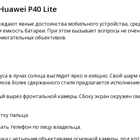
uawei P40 Lite
ждают явные достоинства мобильного устройства, сред
 емкость батареи. При этом вызывает вопросы не очен
помогательных объективов.
уса в лучах солнца выглядит ярко и изящно. Свой шарм 
иков более сдержанного стиля предлагается исполнение 
ый вырез фронтальной камеры. Сбоку экран окружен с
тку пальца.
ть телефон по лицу владельца.
шка с четырьмя объективами основной камеры, под ко