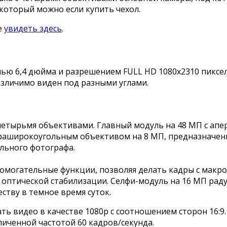
 который можно если купить чехол.
е
увидеть здесь
.
лью 6,4 дюйма и разрешением FULL HD 1080х2310 пикселе
различимо виден под разными углами.
четырьмя объективами. Главный модуль на 48 МП с апер
раширокоугольным объективом на 8 МП, предназначенны
льного фотографа.
омогательные функции, позволяя делать кадры с макрос
 оптической стабилизации. Селфи-модуль на 16 МП рад
еству в темное время суток.
ь видео в качестве 1080p с соотношением сторон 16:9.
личенной частотой 60 кадров/секунда.