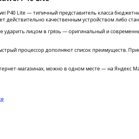
ei P40 Lite — типичный представитель класса бюджетн
жет действительно качественным устройством либо ста
не ударить лицом в грязь — оригинальный и современны
ыстрый процессор дополняют список преимуществ. Прио
нтернет-магазинах, можно в одном месте — на Яндекс М
te