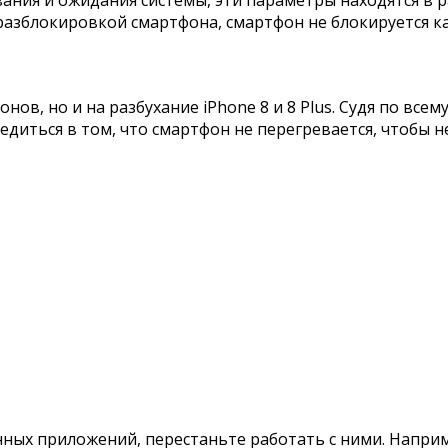
ания и ожидания системы, эти параметры находятся в р
 разблокировкой смартфона, смартфон не блокируется к
ов, но и на разбухание iPhone 8 и 8 Plus. Судя по всем
едиться в том, что смартфон не перегревается, чтобы н
нных приложений, перестаньте работать с ними. Наприм