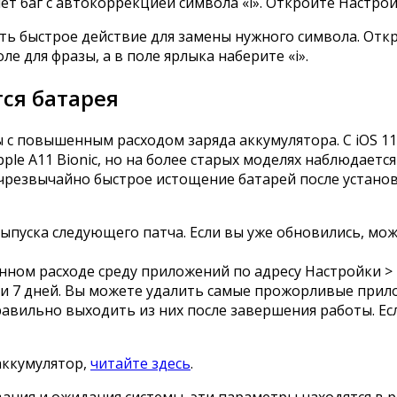
яет баг с автокоррекцией символа «i». Откройте Настр
ать быстрое действие для замены нужного символа. Отк
ле для фразы, а в поле ярлыка наберите «i».
тся батарея
ы с повышенным расходом заряда аккумулятора. С iOS 1
le A11 Bionic, но на более старых моделях наблюдаетс
резвычайно быстрое истощение батарей после установк
пуска следующего патча. Если вы уже обновились, можно
м расходе среду приложений по адресу Настройки > Б
 и 7 дней. Вы можете удалить самые прожорливые прило
равильно выходить из них после завершения работы. Есл
аккумулятор,
читайте здесь
.