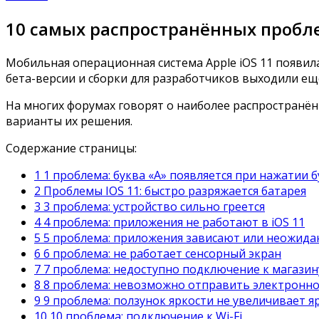
10 самых распространённых пробле
Мобильная операционная система Apple iOS 11 появила
бета-версии и сборки для разработчиков выходили ещё
На многих форумах говорят о наиболее распространё
варианты их решения.
Содержание страницы:
1 1 проблема: буква «A» появляется при нажатии б
2 Проблемы IOS 11: быстро разряжается батарея
3 3 проблема: устройство сильно греется
4 4 проблема: приложения не работают в iOS 11
5 5 проблема: приложения зависают или неожид
6 6 проблема: не работает сенсорный экран
7 7 проблема: недоступно подключение к магазин
8 8 проблема: невозможно отправить электронное
9 9 проблема: ползунок яркости не увеличивает я
10 10 проблема: подключение к Wi-Fi