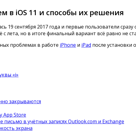
м в iOS 11 и способы их решения
сь 19 сентября 2017 года и первые пользователи сразу
 с лета, но в итоге финальный вариант всё равно не с
нных проблемах в работе
iPhone
и
iPad
после установки 
уквы «i»
анно закрываются
у App Store
 письмо в учётных записях Outlook.com и Exchange
ркость экрана