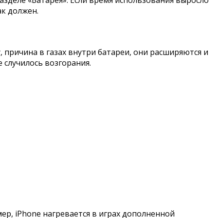
азделе «Батарея». Если время использования выросло
ак должен.
у, причина в газах внутри батареи, они расширяются и
е случилось возгорания.
ер, iPhone нагревается в играх дополненной