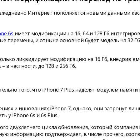
ко ежедневно Интернет пополняется новыми данными ка
one 6s
имеет модификации на 16, 64 и 128 Гб интегриро
ые перемены, и отныне основной будет модель на 32 Гб
олько ликвидирует модификацию на 16 Гб, внедрив вме
в частности, до 128 и 256 Гб.
льно того, что iPhone 7 Plus наделят модулем памяти 
иях и инновациях iPhone 7, однако, они затронут лиш
 у iPhone 6s и 6s Plus.
ого двухлетнего цикла обновления, который компания н
ную информацию подтверждает, в числе прочего, соотве