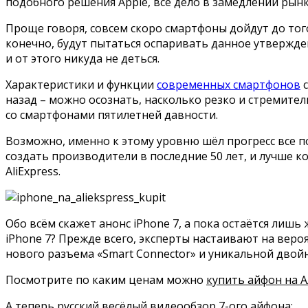
подобного решения Apple, всё дело в замедлении рын
Проще говоря, совсем скоро смартфоны дойдут до того
конечно, будут пытаться оспаривать данное утвержден
и от этого никуда не деться.
Характеристики и функции
современных смартфонов
с
назад – можно осознать, насколько резко и стремител
со смартфонами пятилетней давности.
Возможно, именно к этому уровню шёл прогресс все п
создать производители в последние 50 лет, и лучше 
AliExpress.
Обо всём скажет анонс iPhone 7, а пока остаётся лиш
iPhone 7? Прежде всего, эксперты настаивают на веро
нового разъема «Smart Connector» и уникальной двой
Посмотрите по каким ценам можно
купить айфон на А
А теперь русский весёлый видеообзор 7-ого айфона: