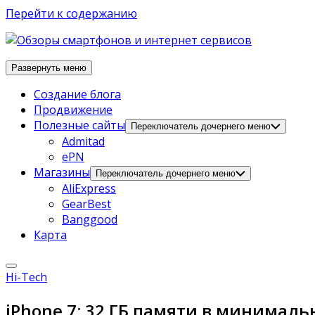
Перейти к содержанию
Развернуть меню
Создание блога
Продвижение
Полезные сайты
Переключатель дочернего меню
Admitad
ePN
Магазины
Переключатель дочернего меню
AliExpress
GearBest
Banggood
Карта
Hi-Tech
iPhone 7: 32 ГБ памяти в минимал