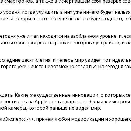
ка смартфонов, а также в исчерпавшем себя резерве со
 уровня, когда улучшить в них уже ничего будет нельзя
ие, и говорить, что это еще не скоро будет, однако, в
егодня уже и так находятся на заоблачном уровне, и, е
ьно возрос прогресс на рынке сенсорных устройств, и
оследние десятилетия, и теперь мир увидел тот идеал
которого уже ничего невозможно создать?! На сегодня 
ь ждать. Какие же существенные инновации, о которых 
ятности отказа Apple от стандартного 3,5-миллиметрово
ной камеры, которой раньше не видел мир.
лиЭксперсс ->>
, причем любой модификации и хорошего