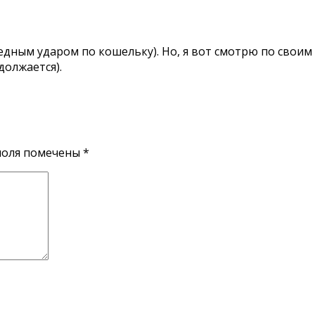
редным ударом по кошельку). Но, я вот смотрю по свои
должается).
поля помечены
*